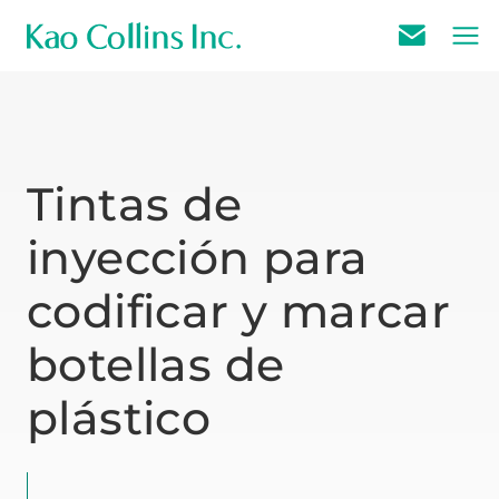
E
m
a
i
l
Tintas de
U
inyección para
s
codificar y marcar
botellas de
plástico