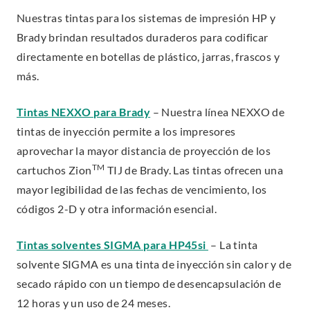
Nuestras tintas para los sistemas de impresión HP y
Brady brindan resultados duraderos para codificar
directamente en botellas de plástico, jarras, frascos y
más.
.
Tintas NEXXO para Brady
– Nuestra línea NEXXO de
E
tintas de inyección permite a los impresores
x
aprovechar la mayor distancia de proyección de los
TM
t
cartuchos Zion
TIJ de Brady. Las tintas ofrecen una
e
mayor legibilidad de las fechas de vencimiento, los
r
códigos 2-D y otra información esencial.
n
.
Tintas solventes SIGMA para HP45si
– La tinta
a
E
solvente SIGMA es una tinta de inyección sin calor y de
l
x
secado rápido con un tiempo de desencapsulación de
L
t
12 horas y un uso de 24 meses.
i