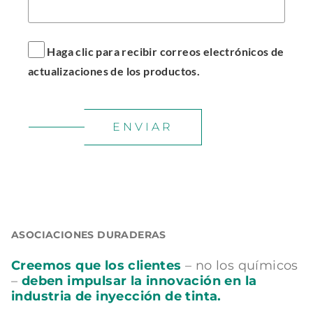
w
w
w
n
i
w
i
d
n
i
n
o
Haga clic para recibir correos electrónicos de
d
n
d
w
actualizaciones de los productos.
o
d
o
.
w
o
w
.
w
.
ENVIAR
.
ASOCIACIONES DURADERAS
Creemos que los clientes
– no los químicos
–
deben impulsar la innovación en la
industria de inyección de tinta.