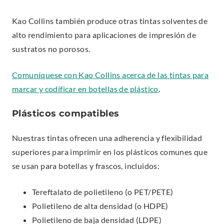
e
n
Kao Collins también produce otras tintas solventes de
r
k
alto rendimiento para aplicaciones de impresión de
n
.
sustratos no porosos.
a
O
l
p
Comuníquese con Kao Collins acerca de las tintas para
L
e
.
marcar y codificar en botellas de plástico
.
i
n
E
n
s
Plásticos compatibles
x
k
i
t
.
n
Nuestras tintas ofrecen una adherencia y flexibilidad
e
O
n
superiores para imprimir en los plásticos comunes que
r
p
e
se usan para botellas y frascos, incluidos:
n
e
w
a
n
Tereftalato de polietileno (o PET/PETE)
w
l
s
Polietileno de alta densidad (o HDPE)
i
L
i
Polietileno de baja densidad (LDPE)
n