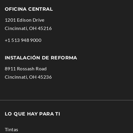
OFICINA CENTRAL
1201 Edison Drive
.
Cincinnati
,
OH
45216
External
.
+1 513 948 9000
Link.
External
Opens
Link.
INSTALACIÓN DE REFORMA
in
Opens
8911 Rossash Road
new
in
.
Cincinnati
,
OH
45236
window.
new
External
window.
Link.
Opens
in
LO QUE HAY PARA TI
new
window.
Tintas