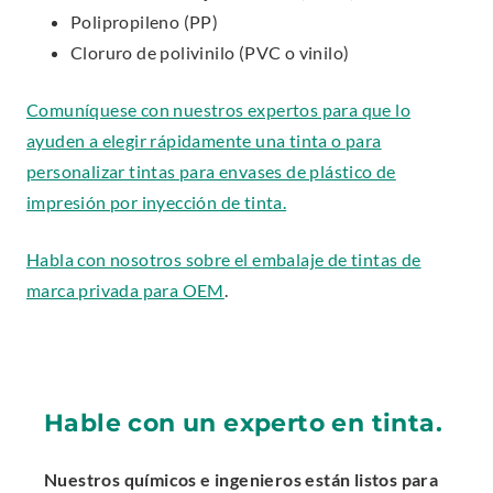
i
n
Polipropileno (PP)
d
n
n
Cloruro de polivinilo (PVC o vinilo)
o
k
e
w
.
Comuníquese con nuestros expertos para que lo
w
.
O
ayuden a elegir rápidamente una tinta o para
w
p
personalizar tintas para envases de plástico de
i
e
.
impresión por inyección de tinta.
n
n
E
d
s
.
.
Habla con nosotros sobre el
embalaje de tintas de
x
o
i
E
.
E
marca privada para OEM
.
t
w
n
x
E
x
e
.
n
t
x
t
r
e
e
t
e
n
w
r
e
r
a
Hable con un experto en tinta.
w
n
r
n
l
i
a
n
a
L
Nuestros químicos e ingenieros están listos para