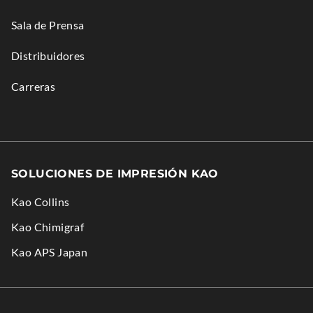
Sala de Prensa
Distribuidores
Carreras
SOLUCIONES DE IMPRESIÓN KAO
Kao Collins
.
Kao Chimigraf
External
.
Kao APS Japan
Link.
External
Opens
Link.
in
Opens