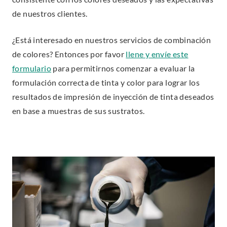
de nuestros clientes.
¿Está interesado en nuestros servicios de combinación
de colores? Entonces por favor
llene y envíe este
.
formulario
para permitirnos comenzar a evaluar la
E
formulación correcta de tinta y color para lograr los
x
resultados de impresión de inyección de tinta deseados
t
en base a muestras de sus sustratos.
e
r
n
a
l
L
i
n