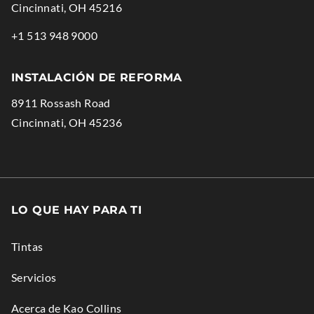
.
Cincinnati
,
OH
45216
External
.
+1 513 948 9000
Link.
External
Opens
Link.
INSTALACIÓN DE REFORMA
in
Opens
8911 Rossash Road
new
in
.
Cincinnati
,
OH
45236
window.
new
External
window.
Link.
Opens
in
LO QUE HAY PARA TI
new
window.
Tintas
Servicios
Acerca de Kao Collins