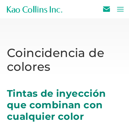
E
m
a
i
l
Coincidencia de
U
colores
s
Tintas de inyección
que combinan con
cualquier color