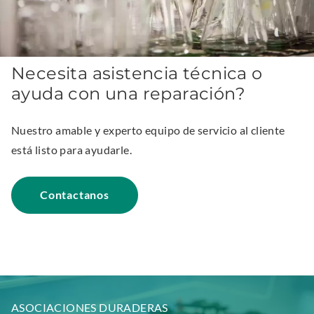
n
s
i
n
Necesita asistencia técnica o
n
ayuda con una reparación?
e
w
Nuestro amable y experto equipo de servicio al cliente
w
está listo para ayudarle.
i
n
Contactanos
d
o
w
.
ASOCIACIONES DURADERAS