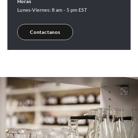
E
Horas
x
Lunes-Viernes: 8 am - 5 pm EST
t
e
Contactanos
r
n
a
l
L
i
n
k
.
O
p
e