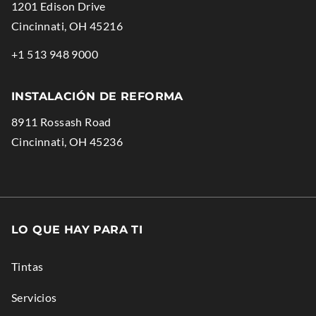
1201 Edison Drive
K
.
Cincinnati
,
OH
45216
.
External
.
+1 513 948 9000
O
Link.
External
P
Opens
Link.
E
INSTALACIÓN DE REFORMA
in
Opens
N
8911 Rossash Road
new
in
S
.
Cincinnati
,
OH
45236
window.
new
I
External
window.
N
Link.
N
Opens
E
in
LO QUE HAY PARA TI
W
new
W
window.
Tintas
I
N
Servicios
D