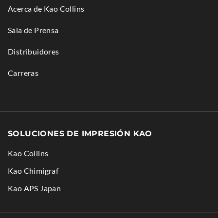
Acerca de Kao Collins
O
W
Sala de Prensa
.
Distribuidores
Carreras
SOLUCIONES DE IMPRESIÓN KAO
Kao Collins
.
Kao Chimigraf
External
.
Kao APS Japan
Link.
External
Opens
Link.