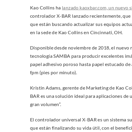
Kao Collins ha
lanzado kaoxbar.com, un nuevo s
i
k
controlador X-BAR lanzado recientemente, que p
n
.
que están buscando actualizar sus equipos actu
w
O
en la sede de Kao Collins en Cincinnati, OH.
e
p
b
e
Disponible desde noviembre de 2018, el nuevo 
s
n
tecnología SAMBA para producir excelentes imág
i
s
papel adhesivo poroso hasta papel estucado de a
t
i
fpm (pies por minuto).
e
n
(
n
Kristin Adams, gerente de Marketing de Kao Coll
O
e
BAR es una solución ideal para aplicaciones de u
p
w
gran volumen”.
e
w
n
i
El controlador universal X-BAR es un sistema s
n
n
que están finalizando su vida útil, con el benefi
e
d