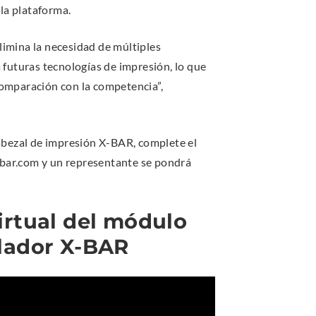
la plataforma.
n
e
n
k
n
a
limina la necesidad de múltiples
.
s
l
a futuras tecnologías de impresión, lo que
i
L
 comparación con la competencia”,
p
n
i
e
n
n
n
e
k
abezal de impresión X-BAR, complete el
s
w
.
bar.com y un representante se pondrá
i
w
n
i
p
n
n
e
irtual del módulo
e
d
n
olador X-BAR
o
s
w
i
i
.
n
n
n