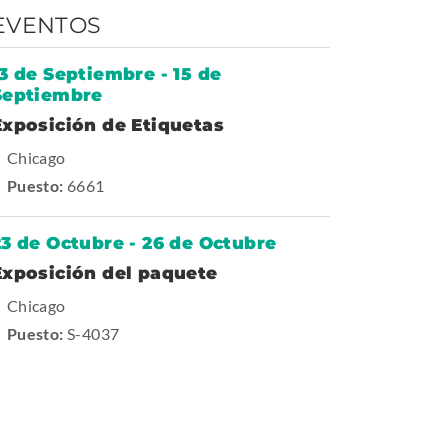
EVENTOS
13 de Septiembre
-
15 de
Septiembre
-
Exposición de Etiquetas
T
Chicago
r
Puesto:
6661
a
d
e
23 de Octubre
-
26 de Octubre
s
h
-
Exposición del paquete
o
T
Chicago
w
r
Puesto:
S-4037
a
d
e
s
h
o