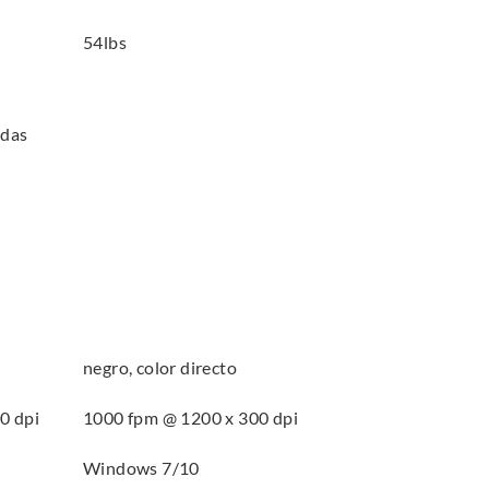
54lbs
adas
negro, color directo
0 dpi
1000 fpm @ 1200 x 300 dpi
Windows 7/10