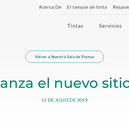
Acerca De
El tanque de tinta
Respue
Tintas
Servicios
Volver a Nuestra Sala de Prensa
 lanza el nuevo sit
MARCH
Kao
11 DE JULIO DE 2019
22,
Collins
2023
Inc
Kao