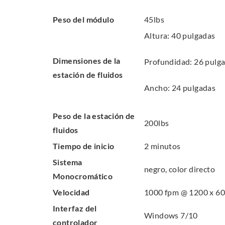
p
n
Peso del módulo
45lbs
e
s
n
Altura: 40 pulgadas
i
s
n
Dimensiones de la
Profundidad: 26 pulg
i
n
estación de fluidos
n
e
Ancho: 24 pulgadas
n
w
e
w
Peso de la estación de
w
200lbs
i
fluidos
w
n
Tiempo de inicio
2 minutos
i
d
n
Sistema
o
negro, color directo
d
Monocromático
w
o
Velocidad
1000 fpm @ 1200 x 60
.
w
Interfaz del
Windows 7/10
.
controlador