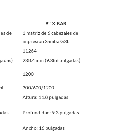
9″ X-BAR
les de
1 matriz de 6 cabezales de
impresión Samba G3L
11264
gadas)
238.4 mm (9.386 pulgadas)
1200
pi
300/600/1200
Altura: 11.8 pulgadas
adas
Profundidad: 9.3 pulgadas
Ancho: 16 pulgadas