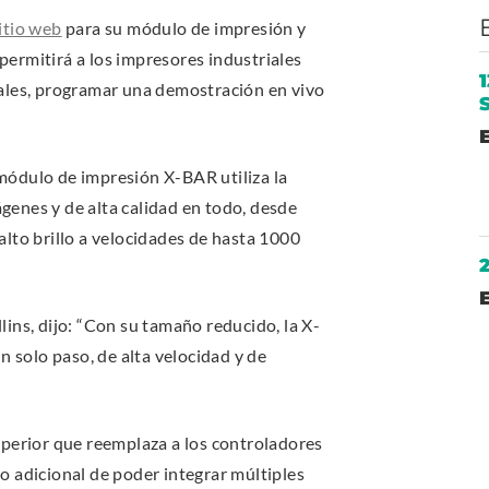
Collins
.
itio web
para su módulo de impresión y
Inc
E
ermitirá a los impresores industriales
x
ales, programar una demostración en vivo
t
e
.
módulo de impresión X-BAR utiliza la
r
E
enes y de alta calidad en todo, desde
n
x
lto brillo a velocidades de hasta 1000
a
t
l
e
L
r
ins, dijo: “Con su tamaño reducido, la X-
i
.
n
n solo paso, de alta velocidad y de
n
E
a
k
x
l
.
t
uperior que reemplaza a los controladores
L
O
e
cio adicional de poder integrar múltiples
i
p
r