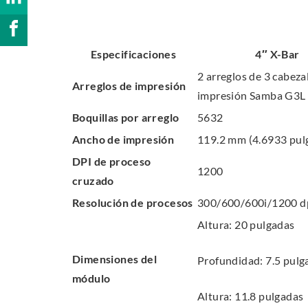
w
h
E
i
S
.
a
x
n
h
E
Especificaciones
4″ X-Bar
r
t
d
a
x
e
e
2 arreglos de 3 cabeza
o
Arreglos de impresión
r
t
o
r
impresión Samba G3L
w
e
e
n
n
Boquillas por arreglo
5632
.
o
r
L
a
Ancho de impresión
119.2 mm (4.6933 pul
n
n
i
l
DPI de proceso
F
a
n
L
1200
cruzado
a
l
k
i
c
L
Resolución de procesos
300/600/600i/1200 d
e
n
e
i
Altura: 20 pulgadas
d
k
b
n
I
.
Dimensiones del
o
k
Profundidad: 7.5 pulg
n
O
módulo
o
.
p
Altura: 11.8 pulgadas
k
O
e