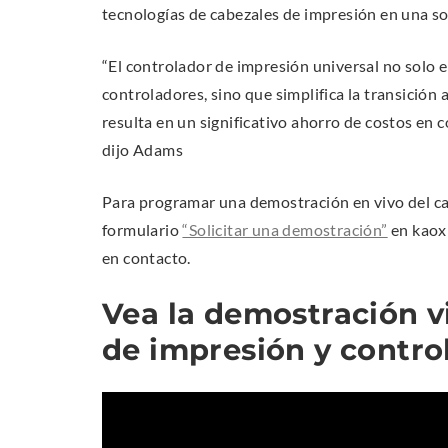
tecnologías de cabezales de impresión en una so
w
o
w
w
“
El controlador de impresión universal no solo e
i
.
controladores, sino que simplifica la transición 
n
resulta en un significativo ahorro de costos en
d
dijo Adams
o
w
Para programar una demostración en vivo del c
)
.
formulario
“Solicitar una demostración”
en kaox
E
en contacto.
x
Vea la demostración v
t
e
de impresión y contr
r
n
a