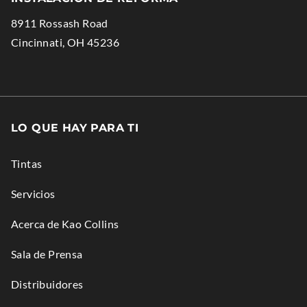
O
in
i
Opens
8911 Rossash Road
p
new
n
in
.
Cincinnati
,
OH
45236
e
window.
n
new
External
n
e
window.
Link.
s
w
Opens
i
w
in
n
i
LO QUE HAY PARA TI
new
n
n
window.
e
d
Tintas
w
o
Servicios
w
w
i
.
Acerca de Kao Collins
n
Sala de Prensa
d
o
Distribuidores
w