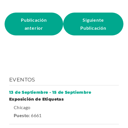
x
t
e
Publicación
Siguiente
r
anterior
Publicación
n
a
l
L
i
n
EVENTOS
k
.
13 de Septiembre
-
15 de Septiembre
-
O
Exposición de Etiquetas
T
.
Chicago
p
r
a
E
Puesto:
6661
e
d
x
n
e
s