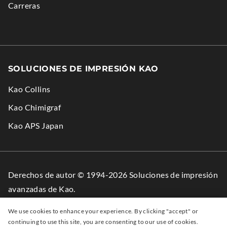
.
Carreras
SOLUCIONES DE IMPRESIÓN KAO
Kao Collins
.
Kao Chimigraf
External
.
Kao APS Japan
Link.
External
Opens
Link.
in
Opens
Derechos de autor © 1994-2026 Soluciones de impresión
new
in
avanzadas de Kao.
window.
new
Todos los derechos reservados.
window.
We use cookies to enhance your experience. By clicking "accept" or
continuing to use this site, you are consenting to our use of cookies.