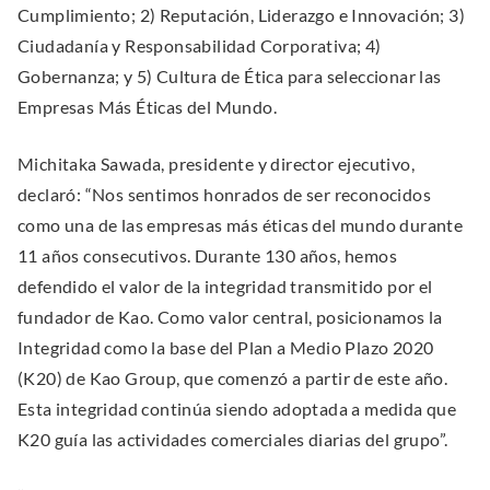
n
n
Cumplimiento; 2) Reputación, Liderazgo e Innovación; 3)
i
.
s
s
Ciudadanía y Responsabilidad Corporativa; 4)
n
i
i
Gobernanza; y 5) Cultura de Ética para seleccionar las
d
n
n
Empresas Más Éticas del Mundo.
o
n
n
w
e
e
Michitaka Sawada, presidente y director ejecutivo,
)
w
w
declaró: “Nos sentimos honrados de ser reconocidos
w
w
como una de las empresas más éticas del mundo durante
i
i
11 años consecutivos. Durante 130 años, hemos
n
n
defendido el valor de la integridad transmitido por el
d
d
fundador de Kao. Como valor central, posicionamos la
o
o
Integridad como la base del Plan a Medio Plazo 2020
w
w
(K20) de Kao Group, que comenzó a partir de este año.
.
.
Esta integridad continúa siendo adoptada a medida que
K20 guía las actividades comerciales diarias del grupo”.