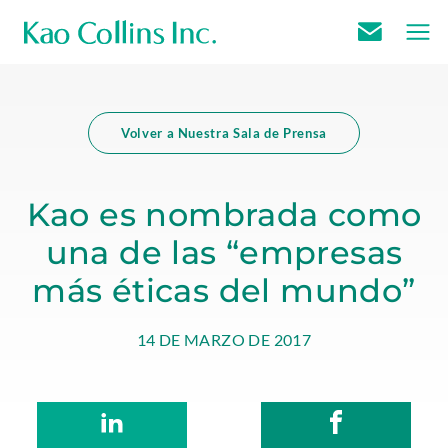
E
k
.
m
a
E
a
o
x
Volver a Nuestra Sala de Prensa
i
c
t
l
o
e
U
Kao es nombrada como
l
r
s
una de las “empresas
l
n
i
a
más éticas del mundo”
n
l
s
L
MARCH
Kao
14 DE MARZO DE 2017
m
i
22,
Collins
a
n
2023
Inc
i
k
S
.
Kao
S
.
n
.