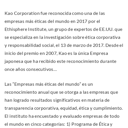
h
E
Collins
h
E
w
O
a
x
Inc
a
x
Kao Corporation fue reconocida como una de las
e
p
r
t
r
t
empresas más éticas del mundo en 2017 por el
b
e
e
e
e
e
Ethisphere Institute, un grupo de expertos de EE.UU. que
s
n
o
r
o
r
se especializa en la investigación sobre ética corporativa
i
s
n
n
n
n
y responsabilidad social, el 13 de marzo de 2017. Desde el
t
i
L
a
F
a
inicio del premio en 2007, Kao es la única Empresa
e
n
i
l
a
l
japonesa que ha recibido este reconocimiento durante
(
n
n
L
c
L
once años consecutivos…
O
e
k
i
e
i
p
w
e
n
b
n
Las “Empresas más éticas del mundo” es un
e
w
d
k
o
k
reconocimiento anual que se otorga a las empresas que
n
i
I
.
o
.
han logrado resultados significativos en materia de
n
n
n
O
k
O
transparencia corporativa, equidad, ética y cumplimiento.
e
d
p
p
El instituto ha encuestado y evaluado empresas de todo
w
o
e
e
el mundo en cinco categorías: 1) Programa de Ética y
w
w