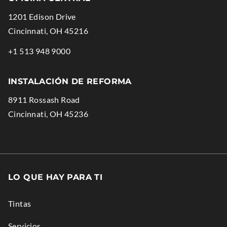
1201 Edison Drive
.
Cincinnati
,
OH
45216
External
.
+1 513 948 9000
Link.
External
Opens
Link.
INSTALACIÓN DE REFORMA
in
Opens
8911 Rossash Road
new
in
.
Cincinnati
,
OH
45236
window.
new
External
window.
Link.
Opens
in
LO QUE HAY PARA TI
new
window.
Tintas
Servicios