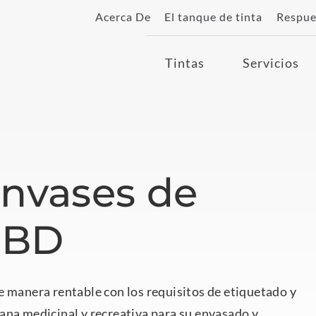
Acerca De
El tanque de tinta
Respue
Tintas
Servicios
Envases de
CBD
e manera rentable con los requisitos de etiquetado y
ana medicinal y recreativa para su envasado y