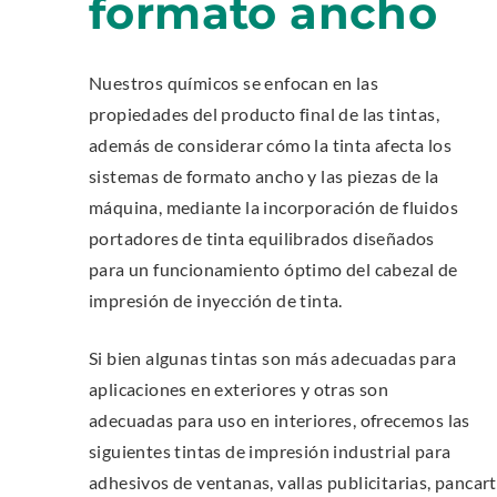
formato ancho
i
n
p
n
n
e
k
e
n
Nuestros químicos se enfocan en las
.
w
s
propiedades del producto final de las tintas,
O
w
i
p
además de considerar cómo la tinta afecta los
i
n
e
sistemas de formato ancho y las piezas de la
n
n
n
d
máquina, mediante la incorporación de fluidos
e
s
o
portadores de tinta equilibrados diseñados
w
i
w
w
para un funcionamiento óptimo del cabezal de
n
.
i
impresión de inyección de tinta.
n
n
e
d
w
Si bien algunas tintas son más adecuadas para
o
w
aplicaciones en exteriores y otras son
w
i
adecuadas para uso en interiores, ofrecemos las
.
n
siguientes tintas de impresión industrial para
d
adhesivos de ventanas, vallas publicitarias, pancart
o