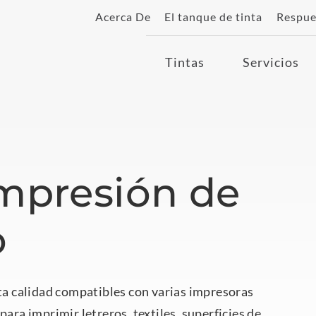
Acerca De
El tanque de tinta
Respue
Tintas
Servicios
impresión de
o
lta calidad compatibles con varias impresoras
para imprimir letreros, textiles, superficies de