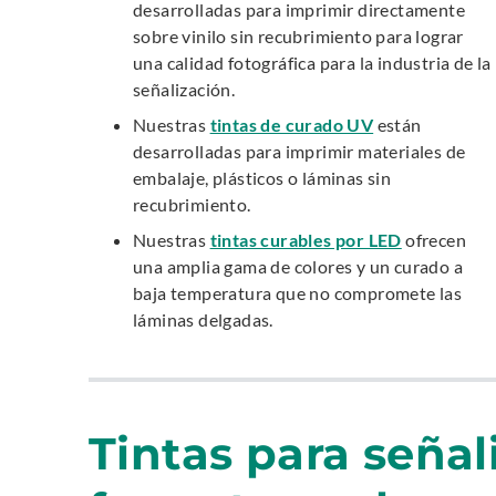
E
desarrolladas para imprimir directamente
x
sobre vinilo sin recubrimiento para lograr
t
una calidad fotográfica para la industria de la
e
señalización.
r
.
Nuestras
tintas de curado UV
están
n
E
desarrolladas para imprimir materiales de
a
x
embalaje, plásticos o láminas sin
l
t
recubrimiento.
L
e
.
Nuestras
tintas curables por LED
ofrecen
i
r
E
una amplia gama de colores y un curado a
n
n
x
baja temperatura que no compromete las
k
a
t
láminas delgadas.
.
l
e
O
L
r
p
i
n
e
n
a
n
Tintas para señal
k
l
s
.
L
i
O