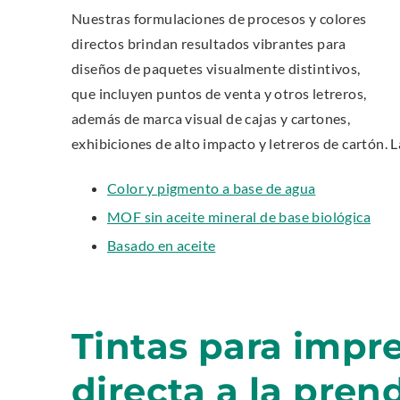
e
e
p
s
Nuestras formulaciones de procesos y colores
n
n
e
i
directos brindan resultados vibrantes para
s
s
n
n
i
i
diseños de paquetes visualmente distintivos,
s
n
n
n
que incluyen puntos de venta y otros letreros,
i
e
n
n
n
además de marca visual de cajas y cartones,
w
e
e
n
exhibiciones de alto impacto y letreros de cartón. L
w
w
w
e
i
w
w
w
.
Color y pigmento a base de agua
n
i
i
w
E
d
.
MOF sin aceite mineral de base biológica
n
n
i
x
o
E
d
d
.
Basado en aceite
n
t
w
x
o
o
E
d
e
.
t
w
w
x
o
r
e
.
.
t
w
n
r
e
.
Tintas para impre
a
n
r
l
a
n
directa a la pren
L
l
a