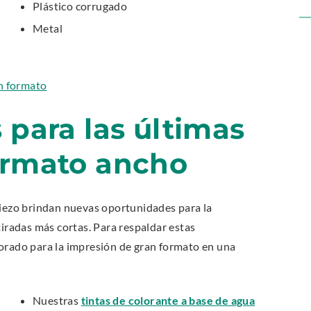
Plástico corrugado
Metal
.
n formato
E
 para las últimas
x
t
ormato ancho
e
r
n
Piezo brindan nuevas oportunidades para la
a
tiradas más cortas. Para respaldar estas
l
jorado para la impresión de gran formato en una
L
i
n
.
Nuestras
tintas de colorante a base de agua