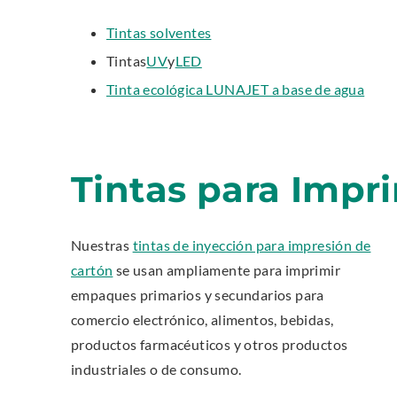
w
.
Tintas solventes
.
E
.
.
Tintas
UV
y
LED
x
E
E
.
Tinta ecológica LUNAJET a base de agua
t
x
x
E
e
t
t
x
r
e
e
t
n
r
r
e
Tintas para Impr
a
n
n
r
l
a
a
n
L
l
l
a
i
Nuestras
tintas de inyección para impresión de
L
L
l
n
cartón
se usan ampliamente para imprimir
i
i
L
k
n
n
empaques primarios y secundarios para
i
.
k
k
comercio electrónico, alimentos, bebidas,
n
O
.
.
k
productos farmacéuticos y otros productos
p
O
O
.
industriales o de consumo.
e
p
p
O
n