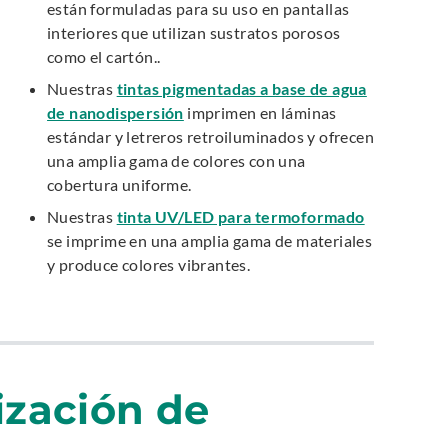
E
están formuladas para su uso en pantallas
k
x
interiores que utilizan sustratos porosos
.
t
como el cartón..
O
e
Nuestras
tintas pigmentadas a base de agua
p
r
.
de nanodispersión
imprimen en láminas
e
n
E
estándar y letreros retroiluminados y ofrecen
n
a
x
una amplia gama de colores con una
l
s
t
cobertura uniforme.
L
i
e
.
Nuestras
tinta UV/LED para termoformado
i
r
n
E
se imprime en una amplia gama de materiales
n
n
n
x
y produce colores vibrantes.
k
a
t
e
.
l
e
w
O
L
r
p
w
i
n
e
i
n
a
n
ización de
k
n
l
s
.
d
L
i
O