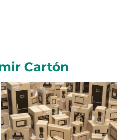
w
.
imir Cartón