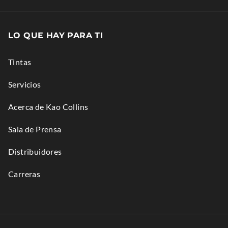
W
W
N
W
Opens
I
I
S
W
in
N
N
LO QUE HAY PARA TI
I
I
new
D
D
N
N
window.
O
O
Tintas
N
D
W
W
E
O
Servicios
.
.
W
W
Acerca de Kao Collins
W
.
I
Sala de Prensa
N
Distribuidores
D
O
Carreras
W
.