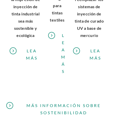
para
inyección de
sistemas de
tintas
tinta industrial
inyección de
textiles
sea más
tinta de curado
sostenible y
UV a base de
ecológica
mercurio
L
E
A
LEA
LEA
M
.
.
MÁS
MÁS
Á
E
E
.
S
X
X
E
T
T
X
E
E
T
R
R
E
N
N
MÁS INFORMACIÓN SOBRE
R
A
A
.
SOSTENIBILIDAD
N