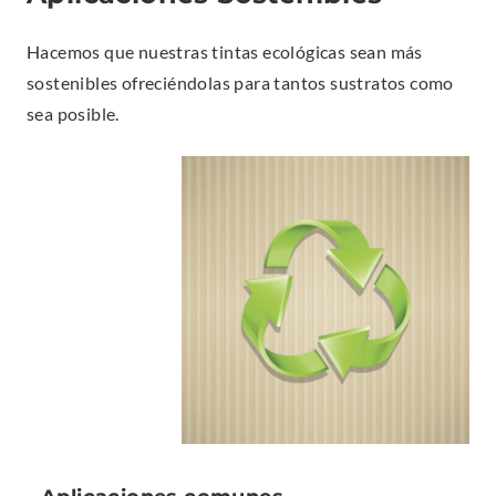
T
E
Hacemos que nuestras tintas ecológicas sean más
R
sostenibles ofreciéndolas para tantos sustratos como
N
sea posible.
A
L
L
I
N
K
.
O
P
E
N
S