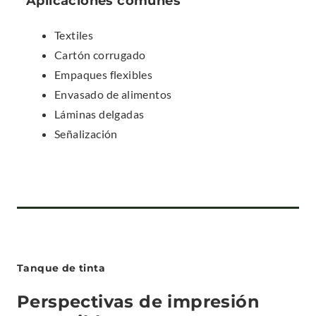
Aplicaciones comunes
I
N
Textiles
N
Cartón corrugado
E
Empaques flexibles
W
Envasado de alimentos
W
Láminas delgadas
I
Señalización
N
D
O
W
.
Tanque de tinta
Perspectivas de impresión